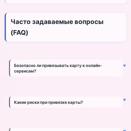
Часто задаваемые вопросы
(FAQ)
Безопасно ли привязывать карту к онлайн-
▼
сервисам?
Привязка карты относительно безопасна при
соблюдении мер предосторожности: используйте
▼
виртуальные карты, настройте лимиты, регулярно
Какие риски при привязке карты?
проверяйте выписки, отключайте автопродление. Для
максимальной безопасности используйте отдельную
карту для подписок.
Основные риски: несанкционированные списания,
утечка данных, сложность отмены подписки,