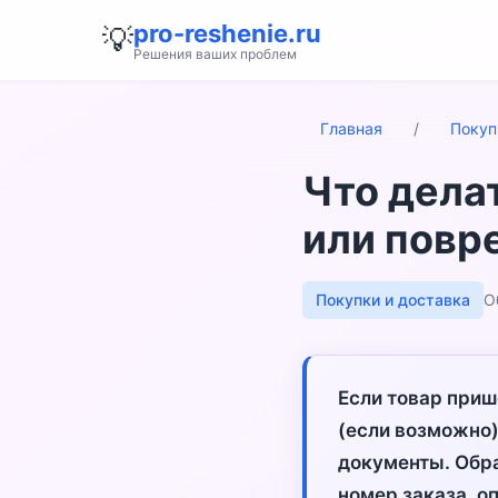
pro-reshenie.ru
💡
Решения ваших проблем
Главная
/
Покуп
Что дела
или повр
Покупки и доставка
О
Если товар приш
(если возможно)
документы. Обра
номер заказа, о