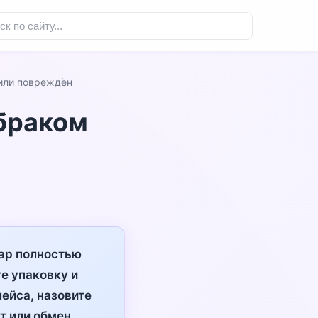
 или повреждён
 браком
вар полностью
е упаковку и
ейса, назовите
т или обмен