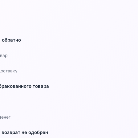
 обратно
овар
доставку
бракованного товара
денег
и возврат не одобрен