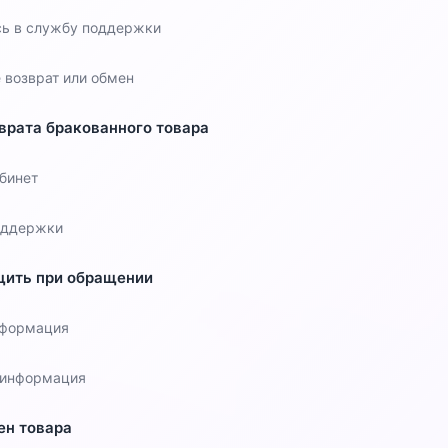
сь в службу поддержки
 возврат или обмен
врата бракованного товара
бинет
оддержки
щить при обращении
нформация
 информация
ен товара