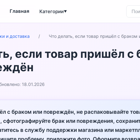
Главная
Категории
▼
ки и доставка
/
Что делать, если товар пришёл с браком
ть, если товар пришёл с
еждён
бновлено: 18.01.2026
ёл с браком или повреждён, не распаковывайте то
, сфотографируйте брак или повреждения, сохранит
титесь в службу поддержки магазина или маркетпл
пишите проблему, приложите фото. Оформите возвра