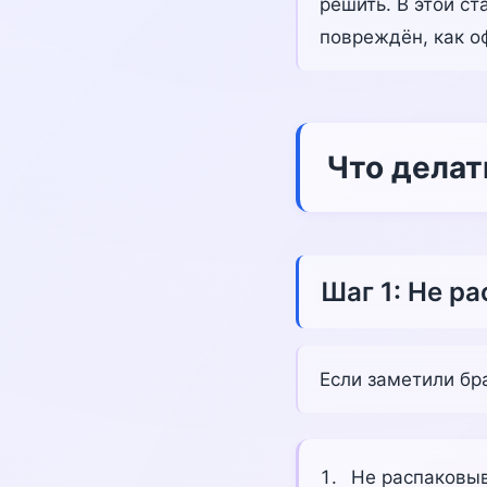
решить. В этой ст
повреждён, как о
Что делат
Шаг 1: Не р
Если заметили бр
Не распаковы