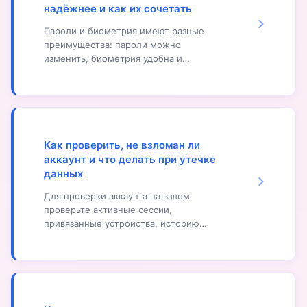
выписки по картам, настройте
надёжнее и как их сочетать
уведомления о операциях,
используйте биометрию для входа,
Пароли и биометрия имеют разные
обновляйте приложения.
преимущества: пароли можно
изменить, биометрия удобна и
быстра. Для максимальной
безопасности сочетайте оба способа:
используйте надёжные пароли как
основной способ защиты, биометрию
— как дополнительный фактор.
Включите двухфакторную
Как проверить, не взломан ли
аутентификацию с биометрией,
аккаунт и что делать при утечке
используйте биометрию для
данных
разблокировки устройств, пароли —
для важных операций.
Для проверки аккаунта на взлом
проверьте активные сессии,
привязанные устройства, историю
входов, активность аккаунта
(публикации, сообщения, которые вы
не делали). Если обнаружен взлом,
немедленно смените пароль,
завершите все сессии, включите
двухфакторную аутентификацию,