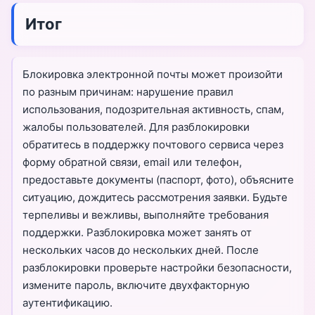
форму обратной связи, а если это не помогло,
взломе, обратитесь в поддержку, объясните
позвонить по телефону поддержки (если доступен).
Итог
ситуацию, предоставьте документы. Поддержка
поможет восстановить доступ к почте и защитить
аккаунт от дальнейших атак. После разблокировки
немедленно смените пароль, включите
Блокировка электронной почты может произойти
двухфакторную аутентификацию, проверьте настройки
по разным причинам: нарушение правил
безопасности, удалите подозрительные устройства.
использования, подозрительная активность, спам,
Также проверьте другие аккаунты, привязанные к этой
почте, на наличие подозрительной активности.
жалобы пользователей. Для разблокировки
обратитесь в поддержку почтового сервиса через
форму обратной связи, email или телефон,
предоставьте документы (паспорт, фото), объясните
ситуацию, дождитесь рассмотрения заявки. Будьте
терпеливы и вежливы, выполняйте требования
поддержки. Разблокировка может занять от
нескольких часов до нескольких дней. После
разблокировки проверьте настройки безопасности,
измените пароль, включите двухфакторную
аутентификацию.