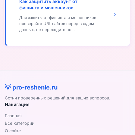
Как защитить аккаунт от
проверьте другие аккаунты. При
фишинга и мошенников
утечке данных смените пароли на
всех аккаунтах, где использовался
Для защиты от фишинга и мошенников
скомпрометированный пароль,
проверяйте URL сайтов перед вводом
включите двухфакторную
данных, не переходите по
аутентификацию.
подозрительным ссылкам, не вводите
пароли на незнакомых сайтах.
Используйте двухфакторную
аутентификацию, надёжные пароли,
менеджер паролей. Не открывайте
подозрительные письма и сообщения,
не передавайте данные третьим
лицам, регулярно обновляйте пароли.
💡 pro-reshenie.ru
Сотни проверенных решений для ваших вопросов.
Навигация
Главная
Все категории
О сайте