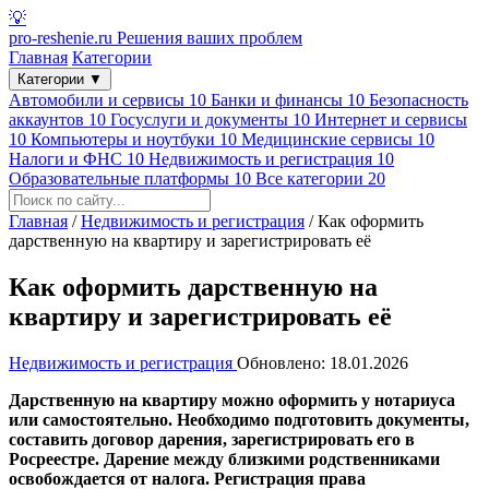
💡
pro-reshenie.ru
Решения ваших проблем
Главная
Категории
Категории
▼
Автомобили и сервисы
10
Банки и финансы
10
Безопасность
аккаунтов
10
Госуслуги и документы
10
Интернет и сервисы
10
Компьютеры и ноутбуки
10
Медицинские сервисы
10
Налоги и ФНС
10
Недвижимость и регистрация
10
Образовательные платформы
10
Все категории
20
Главная
/
Недвижимость и регистрация
/
Как оформить
дарственную на квартиру и зарегистрировать её
Как оформить дарственную на
квартиру и зарегистрировать её
Недвижимость и регистрация
Обновлено: 18.01.2026
Дарственную на квартиру можно оформить у нотариуса
или самостоятельно. Необходимо подготовить документы,
составить договор дарения, зарегистрировать его в
Росреестре. Дарение между близкими родственниками
освобождается от налога. Регистрация права