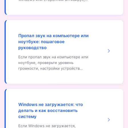
запустите полное сканирование
системы, проверьте автозагрузку и
процессы. Используйте
дополнительные утилиты
(Malwarebytes, AdwCleaner) для
удаления вредоносных программ.
Пропал звук на компьютере или
Регулярно обновляйте антивирус,
ноутбуке: пошаговое
используйте брандмауэр, не
руководство
открывайте подозрительные файлы.
Если вирусы не удаляются,
Если пропал звук на компьютере или
загрузитесь в безопасном режиме или
ноутбуке, проверьте уровень
используйте загрузочную флешку с
громкости, настройки устройств
антивирусом.
воспроизведения, обновите драйверы
звуковой карты, проверьте
подключение колонок или наушников,
перезагрузите компьютер. Проверьте
службу Windows Audio, настройки
звука в приложениях, физическое
Windows не загружается: что
состояние аудиокарты. Если проблема
делать и как восстановить
сохраняется, обратитесь в сервисный
систему
центр.
Если Windows не загружается,