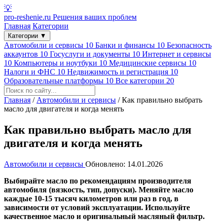
💡
pro-reshenie.ru
Решения ваших проблем
Главная
Категории
Категории
▼
Автомобили и сервисы
10
Банки и финансы
10
Безопасность
аккаунтов
10
Госуслуги и документы
10
Интернет и сервисы
10
Компьютеры и ноутбуки
10
Медицинские сервисы
10
Налоги и ФНС
10
Недвижимость и регистрация
10
Образовательные платформы
10
Все категории
20
Главная
/
Автомобили и сервисы
/
Как правильно выбрать
масло для двигателя и когда менять
Как правильно выбрать масло для
двигателя и когда менять
Автомобили и сервисы
Обновлено: 14.01.2026
Выбирайте масло по рекомендациям производителя
автомобиля (вязкость, тип, допуски). Меняйте масло
каждые 10-15 тысяч километров или раз в год, в
зависимости от условий эксплуатации. Используйте
качественное масло и оригинальный масляный фильтр.