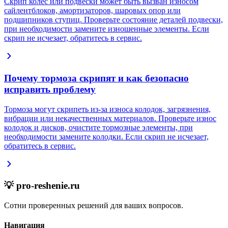
Скрип колёс или подвески может быть вызван износом
сайлентблоков, амортизаторов, шаровых опор или
подшипников ступиц. Проверьте состояние деталей подвески,
при необходимости замените изношенные элементы. Если
скрип не исчезает, обратитесь в сервис.
Почему тормоза скрипят и как безопасно
исправить проблему
Тормоза могут скрипеть из-за износа колодок, загрязнения,
вибрации или некачественных материалов. Проверьте износ
колодок и дисков, очистите тормозные элементы, при
необходимости замените колодки. Если скрип не исчезает,
обратитесь в сервис.
💡 pro-reshenie.ru
Сотни проверенных решений для ваших вопросов.
Навигация