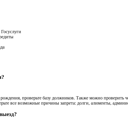
Госуслуги
редиты
зда
н?
рождения, проверьте базу должников. Также можно проверить че
оверьте все возможные причины запрета: долги, алименты, админ
 выезд?