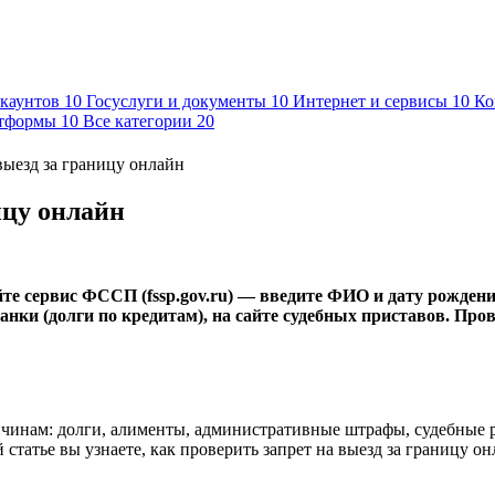
ккаунтов
10
Госуслуги и документы
10
Интернет и сервисы
10
Ко
атформы
10
Все категории
20
выезд за границу онлайн
ицу онлайн
йте сервис ФССП (fssp.gov.ru) — введите ФИО и дату рожден
банки (долги по кредитам), на сайте судебных приставов. Пр
ичинам: долги, алименты, административные штрафы, судебные р
статье вы узнаете, как проверить запрет на выезд за границу онл