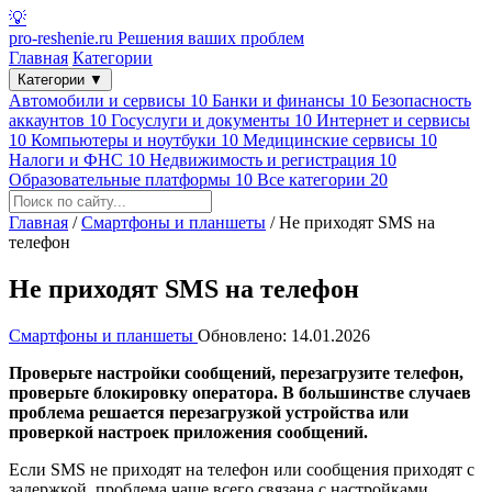
💡
pro-reshenie.ru
Решения ваших проблем
Главная
Категории
Категории
▼
Автомобили и сервисы
10
Банки и финансы
10
Безопасность
аккаунтов
10
Госуслуги и документы
10
Интернет и сервисы
10
Компьютеры и ноутбуки
10
Медицинские сервисы
10
Налоги и ФНС
10
Недвижимость и регистрация
10
Образовательные платформы
10
Все категории
20
Главная
/
Смартфоны и планшеты
/
Не приходят SMS на
телефон
Не приходят SMS на телефон
Смартфоны и планшеты
Обновлено: 14.01.2026
Проверьте настройки сообщений, перезагрузите телефон,
проверьте блокировку оператора. В большинстве случаев
проблема решается перезагрузкой устройства или
проверкой настроек приложения сообщений.
Если SMS не приходят на телефон или сообщения приходят с
задержкой, проблема чаще всего связана с настройками