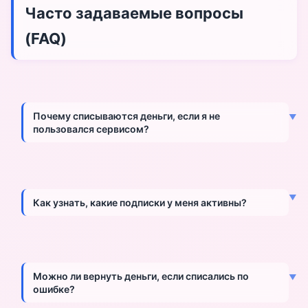
Часто задаваемые вопросы
(FAQ)
Почему списываются деньги, если я не
▼
пользовался сервисом?
Деньги списываются из-за автоматического
продления подписки. Если вы не отменили подписку,
▼
она продлевается автоматически, даже если вы не
Как узнать, какие подписки у меня активны?
пользуетесь сервисом.
Проверьте выписку по карте на наличие регулярных
списаний. Также проверьте настройки Apple ID, Google
Play, PayPal и банковского приложения (раздел
Можно ли вернуть деньги, если списались по
▼
"Автоплатежи").
ошибке?