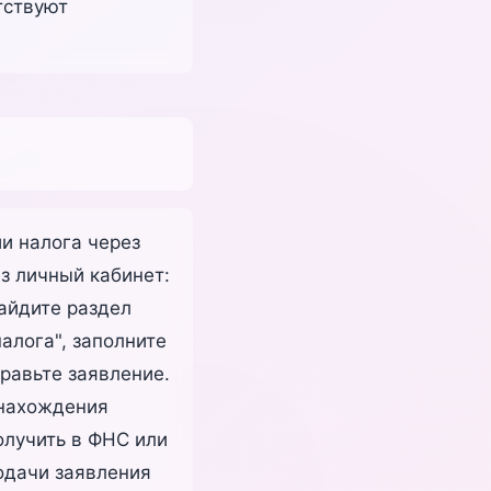
тствуют
и налога через
з личный кабинет:
найдите раздел
алога", заполните
равьте заявление.
 нахождения
олучить в ФНС или
подачи заявления