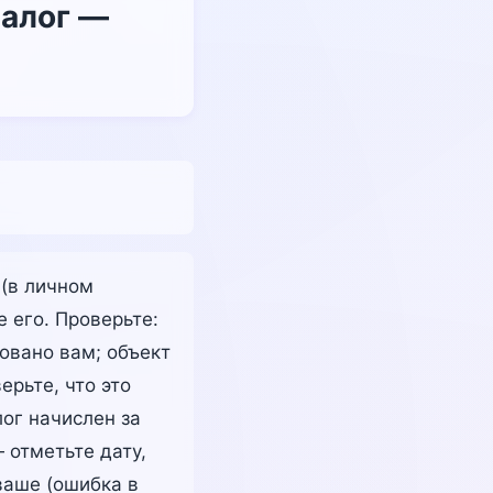
налог —
 (в личном
е его. Проверьте:
овано вам; объект
рьте, что это
ог начислен за
 отметьте дату,
ваше (ошибка в