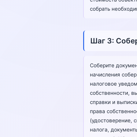
собрать необход
Шаг 3: Собе
Соберите докумен
начисления собер
налоговое уведом
собственности, в
справки и выписк
права собственно
(удостоверение, 
налога, документ