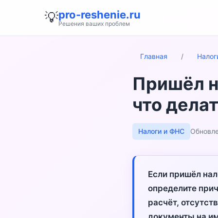
pro-reshenie.ru
💡
Решения ваших проблем
Главная
/
Налог
Пришёл н
что делат
Налоги и ФНС
Обновле
Если пришёл нал
определите прич
расчёт, отсутст
документы на им