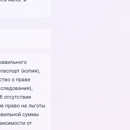
равильного
аспорт (копия),
ство о праве
аследования),
б отсутствии
е право на льготы
равильной суммы
ависимости от