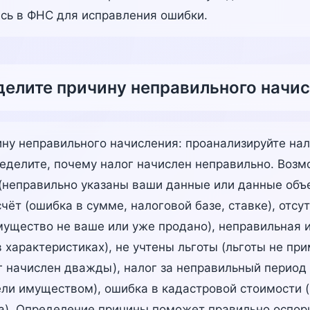
есь в ФНС для исправления ошибки.
делите причину неправильного начи
ну неправильного начисления: проанализируйте на
еделите, почему налог начислен неправильно. Воз
(неправильно указаны ваши данные или данные объе
ёт (ошибка в сумме, налоговой базе, ставке), отсу
мущество не ваше или уже продано), неправильная
в характеристиках), не учтены льготы (льготы не пр
г начислен дважды), налог за неправильный период 
ели имуществом), ошибка в кадастровой стоимости 
а). Определение причины поможет правильно оспори