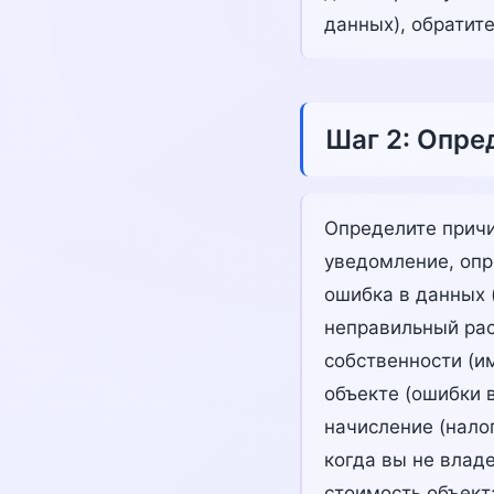
данных), обратит
Шаг 2: Опре
Определите причи
уведомление, опр
ошибка в данных 
неправильный расч
собственности (и
объекте (ошибки 
начисление (нало
когда вы не влад
стоимость объект