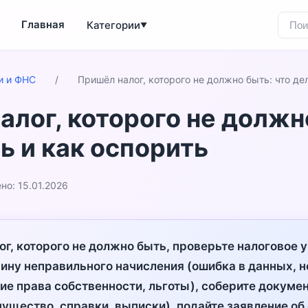
Главная
Категории
▼
и и ФНС
/
Пришёл налог, которого не должно быть: что де
алог, которого не должн
ь и как оспорить
но: 15.01.2026
ог, которого не должно быть, проверьте налоговое 
ину неправильного начисления (ошибка в данных, 
вие права собственности, льготы), соберите докумен
ущество, справки, выписки), подайте заявление об