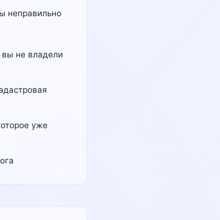
ны неправильно
 вы не владели
адастровая
которое уже
ога