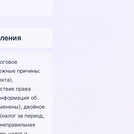
сления
логовое
можные причины:
кта),
тствие права
 информация об
именены), двойное
(налог за период,
(неправильная
ть налог и