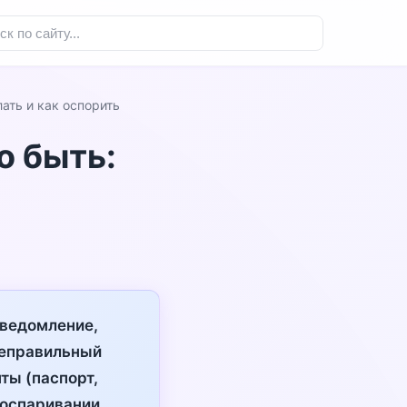
лать и как оспорить
о быть:
уведомление,
неправильный
ты (паспорт,
 оспаривании