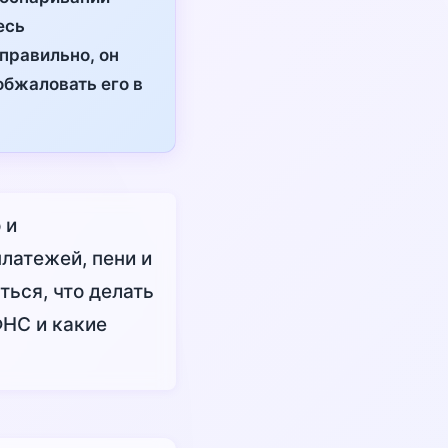
есь
правильно, он
обжаловать его в
 и
латежей, пени и
ься, что делать
ФНС и какие